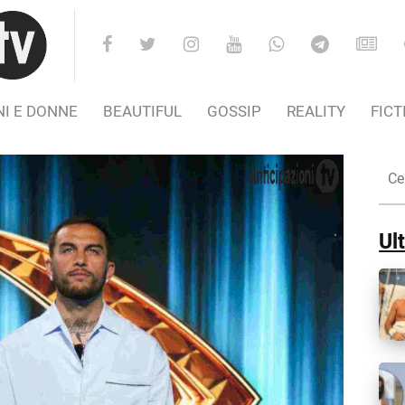
I E DONNE
BEAUTIFUL
GOSSIP
REALITY
FICT
Cer
nel
Sito
Ult