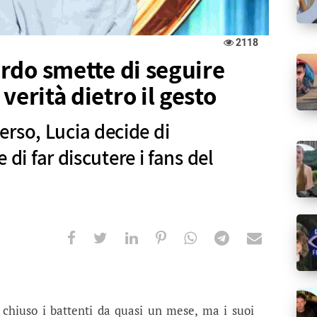
2118
lardo smette di seguire
verità dietro il gesto
rso, Lucia decide di
e di far discutere i fans del
smette di seguire Raul Dumitras: la ver
decide di sbilanciarsi sui social e di far discutere 
chiuso i battenti da quasi un mese, ma i suoi