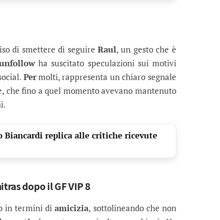
so di smettere di seguire
Raul
, un gesto che è
unfollow
ha suscitato speculazioni sui motivi
social.
Per
molti, rappresenta un chiaro segnale
 due, che fino a quel momento avevano mantenuto
i.
 Biancardi replica alle critiche ricevute
itras dopo il GF VIP 8
o in termini di
amicizia
, sottolineando che non