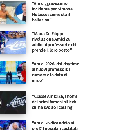
"Amici, gravissimo
incidente per Simone
Nolasco: come sta il
ballerino"
"Maria De Filippi
rivoluziona Amici 26:
addio ai professori e chi
prende il loro posto"
"Amici 2026, dal daytime
ai nuovi professori: i
rumors e la data di
inizio"
"Classe Amici 26, i nomi
dei primi famosi allievi:
chi ha svolto i casting"
"Amici 26 dice addio ai
prof? I possibili sostituti