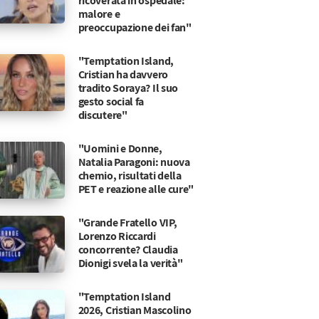
ricoverata in ospedale:
malore e
preoccupazione dei fan"
"Temptation Island,
Cristian ha davvero
tradito Soraya? Il suo
gesto social fa
discutere"
"Uomini e Donne,
Natalia Paragoni: nuova
chemio, risultati della
PET e reazione alle cure"
"Grande Fratello VIP,
Lorenzo Riccardi
concorrente? Claudia
Dionigi svela la verità"
"Temptation Island
ità dietro il gesto
i fans del reality Mediaset.
2026, Cristian Mascolino