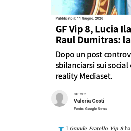
Pubblicato il: 11 Giugno, 2026
GF Vip 8, Lucia I
Raul Dumitras: la 
Dopo un post controve
sbilanciarsi sui social 
reality Mediaset.
autore:
Valeria Costi
Fonte: Google News
GF Vip 8, Lucia Ilardo 
Dopo un post controverso, Lucia 
l
Grande Fratello Vip 8
ha 