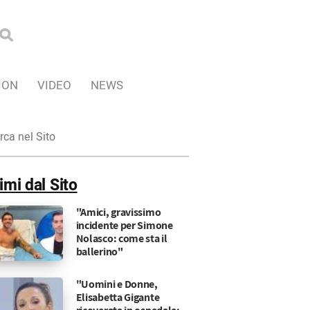
ION
VIDEO
NEWS
ca
imi dal Sito
"Amici, gravissimo
incidente per Simone
Nolasco: come sta il
ballerino"
"Uomini e Donne,
Elisabetta Gigante