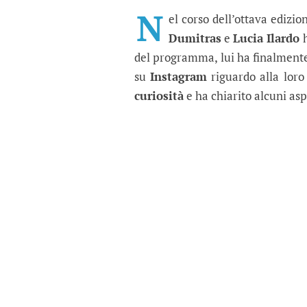
Raul Dumitras “scarica
L'ex concorrente rompe il sile
N
el corso dell’ottava edizio
Dumitras
e
Lucia Ilardo
h
del programma, lui ha finalment
su
Instagram
riguardo alla loro 
curiosità
e ha chiarito alcuni asp