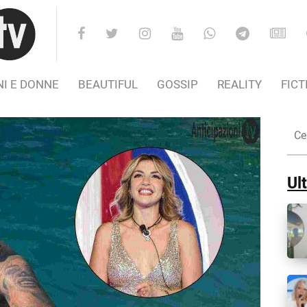
I E DONNE
BEAUTIFUL
GOSSIP
REALITY
FICT
Cer
nel
Sito
Ult