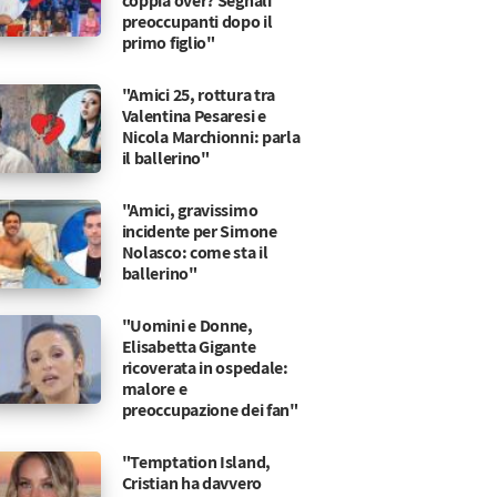
coppia over? Segnali
preoccupanti dopo il
primo figlio"
"Amici 25, rottura tra
Valentina Pesaresi e
Nicola Marchionni: parla
il ballerino"
"Amici, gravissimo
incidente per Simone
Nolasco: come sta il
ballerino"
"Uomini e Donne,
Elisabetta Gigante
ricoverata in ospedale:
malore e
preoccupazione dei fan"
"Temptation Island,
Cristian ha davvero