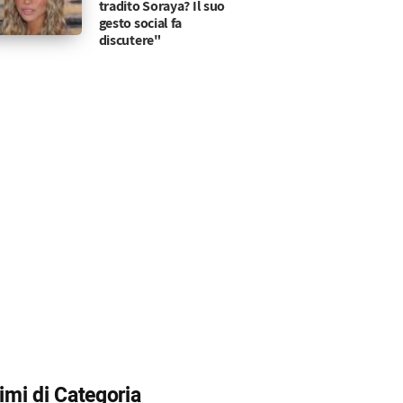
o dopo il GF VIP
cose dopo le domande insistenti ricevute sulla ex c
tradito Soraya? Il suo
gesto social fa
discutere"
timi di Categoria