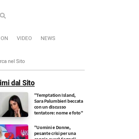
ION
VIDEO
NEWS
ca
imi dal Sito
"Temptation Island,
Sara Palumbieri beccata
con un discusso
tentatore: nome e foto"
"Uomini e Donne,
pesante crisi per una