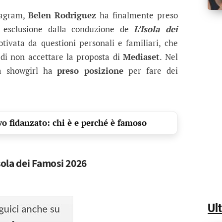
 Belen Rodriguez svela il vero motivo 
ietro la sua decisione e fa riferimento ad un tema pi
tagram,
Belen Rodriguez
ha finalmente preso
a esclusione dalla conduzione de
L’Isola dei
otivata da questioni personali e familiari, che
di non accettare la proposta di
Mediaset
. Nel
la showgirl ha
preso posizione
per fare dei
o fidanzato: chi è e perché è famoso
Isola dei Famosi 2026
Ul