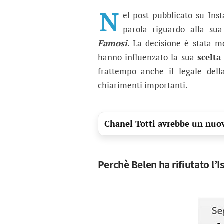
Isola dei Famosi 2026:
La showgirl spiega le ragioni d
N
el post pubblicato su Ins
parola riguardo alla su
Famosi
. La decisione è stata m
hanno influenzato la sua
scelta
frattempo anche il legale del
chiarimenti importanti.
Chanel Totti avrebbe un nuov
Perchè Belen ha rifiutato l’