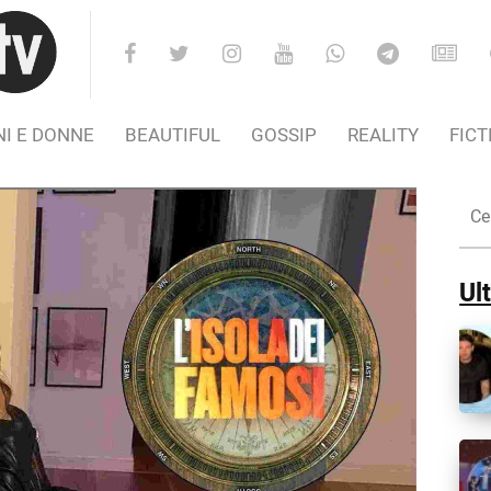
I E DONNE
BEAUTIFUL
GOSSIP
REALITY
FICT
Cer
nel
Sito
Ult