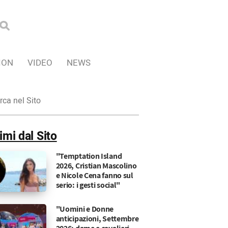
ION
VIDEO
NEWS
ca
imi dal Sito
"Temptation Island
2026, Cristian Mascolino
e Nicole Cena fanno sul
serio: i gesti social"
"Uomini e Donne
anticipazioni, Settembre