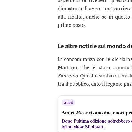
aspettarsi di rivederla presto i
dimostrato di avere una
carriera
alla ribalta, anche se in ques
primo posto.
Le altre notizie sul mondo d
In concomitanza con le dichiaraz
Martino
, che è stato annunc
Sanremo
. Questo cambio di condu
tra il pubblico, dato il legame p
Amici
Amici 26, arrivano due nuovi pr
Dopo l’ultima edizione potrebbero e
talent show Mediaset.