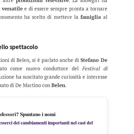
n altre
produzioni televisive
. La showgirl ha
 versatile
e di essere sempre pronta a tornare
to momento ha scelto di mettere la
famiglia
al
ello spettacolo
ioni di Belen, si è parlato anche di
Stefano De
iato come nuovo conduttore del
Festival di
zione ha suscitato grande curiosità e interesse
assato di De Martino con
Belen
.
ofessori? Spuntano i nomi
sserci dei cambiamenti importanti nel cast del