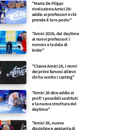
"Maria De Filippi
rivoluziona Amici 26:
addio ai professori e chi
prende il loro posto"
"Amici 2026, dal daytime
ai nuovi professori: i
rumors e la data di
inizio"
"Classe Amici 26, i nomi
dei primi famosi allievi:
chi ha svolto i casting"
"Amici 26 dice addio ai
prof? I possibili sostituti
e la nuova struttura del
daytime"
"Amici 26, nuove
discipline e aggiunta di