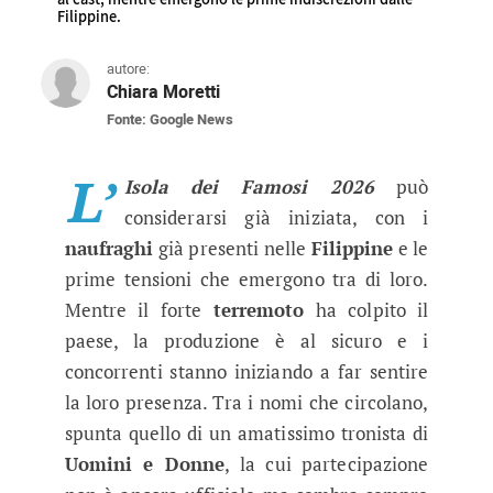
Filippine.
autore:
Chiara Moretti
Fonte: Google News
L’Isola dei Famosi 2026, tensioni 
Un famoso e amato ex del trono classico potreb
L’
Isola dei Famosi 2026
può
considerarsi già iniziata, con i
naufraghi
già presenti nelle
Filippine
e le
prime tensioni che emergono tra di loro.
Mentre il forte
terremoto
ha colpito il
paese, la produzione è al sicuro e i
concorrenti stanno iniziando a far sentire
la loro presenza. Tra i nomi che circolano,
spunta quello di un amatissimo tronista di
Uomini e Donne
, la cui partecipazione