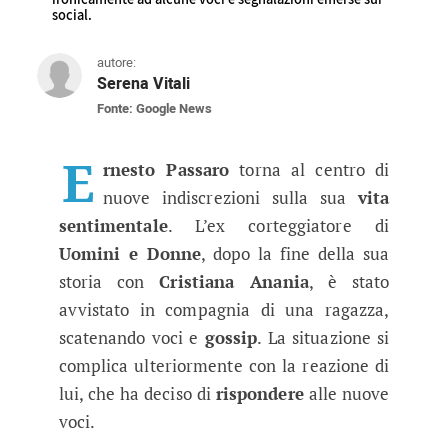
social.
autore:
Serena Vitali
Fonte: Google News
Uomini e Donne, nuovo amore per 
Il giovane ex corteggiatore del trono classico
E
rnesto Passaro
torna al centro di
nuove indiscrezioni sulla sua
vita
sentimentale
. L’ex corteggiatore di
Uomini e Donne
, dopo la fine della sua
storia con
Cristiana Anania
, è stato
avvistato in compagnia di una ragazza,
scatenando voci e
gossip
. La situazione si
complica ulteriormente con la reazione di
lui, che ha deciso di
rispondere
alle nuove
voci.