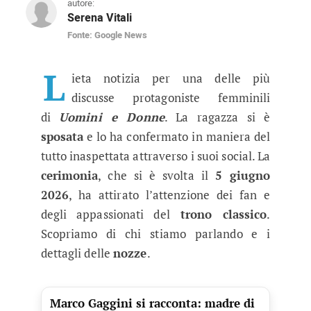
autore:
Serena Vitali
Fonte: Google News
Uomini e Donne, ex corteggiatrice 
L’ex protagonista del trono classico tanto amat
L
ieta notizia per una delle più
discusse protagoniste femminili
di
Uomini e Donne
. La ragazza si è
sposata
e lo ha confermato in maniera del
tutto inaspettata attraverso i suoi social. La
cerimonia
, che si è svolta il
5 giugno
2026
, ha attirato l’attenzione dei fan e
degli appassionati del
trono classico
.
Scopriamo di chi stiamo parlando e i
dettagli delle
nozze
.
Marco Gaggini si racconta: madre di