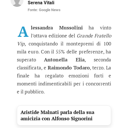
Serena Vitali
Fonte: Google News
Alessandra Mussolini trionfa nell’
Il GF Vip incorona Alessandra Mussolini, Anto
A
lessandra Mussolini
ha vinto
l’ottava edizione del
Grande Fratello
Vip
, conquistando il montepremi di 100
mila euro. Con il 55% delle preferenze, ha
superato
Antonella Elia
, seconda
classificata, e
Raimondo Todaro
, terzo. La
finale ha regalato emozioni forti e
momenti indimenticabili per i concorrenti
e il pubblico.
Aristide Malnati parla della sua
amicizia con Alfonso Signorini