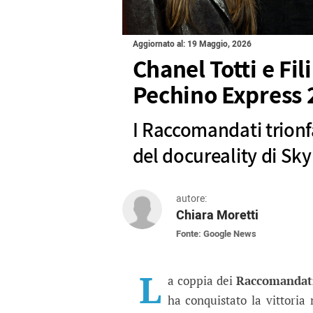
Aggiornato al: 19 Maggio, 2026
Chanel Totti e Fi
Pechino Express 
I Raccomandati trionf
del docureality di Sky
autore:
Chiara Moretti
Fonte: Google News
Chanel Totti e Filippo
I Raccomandati trionfano nella
L
a coppia dei
Raccomandat
ha conquistato la vittoria