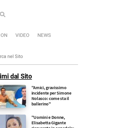
ION
VIDEO
NEWS
ca
imi dal Sito
"Amici, gravissimo
incidente per Simone
Nolasco: come sta il
ballerino"
"Uomini e Donne,
Elisabetta Gigante