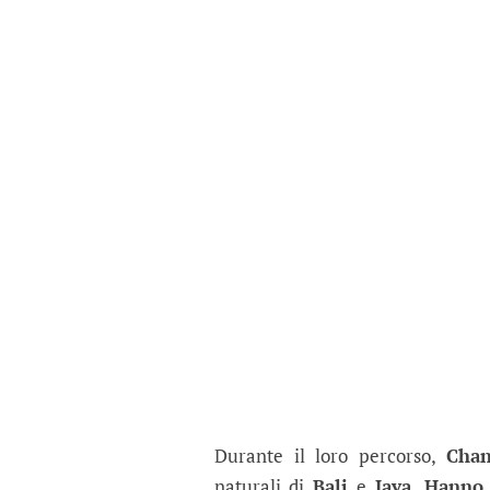
Durante il loro percorso,
Chan
naturali di
Bali
e
Java
.
Hanno