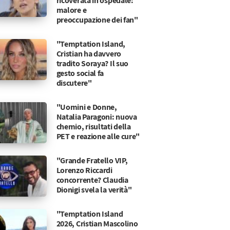
ricoverata in ospedale:
malore e
preoccupazione dei fan"
"Temptation Island,
Cristian ha davvero
tradito Soraya? Il suo
gesto social fa
discutere"
"Uomini e Donne,
Natalia Paragoni: nuova
chemio, risultati della
PET e reazione alle cure"
"Grande Fratello VIP,
Lorenzo Riccardi
concorrente? Claudia
Dionigi svela la verità"
6
"Temptation Island
2026, Cristian Mascolino