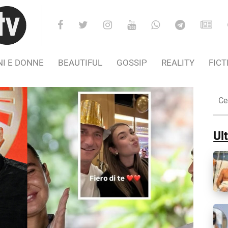
I E DONNE
BEAUTIFUL
GOSSIP
REALITY
FICT
Cer
nel
Sito
Ult