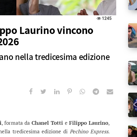
1245
lippo Laurino vincono
2026
ano nella tredicesima edizione
 Laurino vincono Pechino Express 202
 tredicesima edizione del docureality di Sky
i
, formata da
Chanel Totti
e
Filippo Laurino
,
 nella tredicesima edizione di
Pechino Express
.