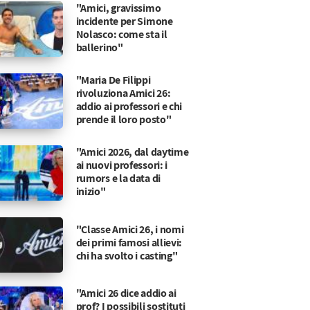
"Amici, gravissimo
incidente per Simone
Nolasco: come sta il
ballerino"
"Maria De Filippi
rivoluziona Amici 26:
addio ai professori e chi
prende il loro posto"
"Amici 2026, dal daytime
ai nuovi professori: i
rumors e la data di
inizio"
"Classe Amici 26, i nomi
dei primi famosi allievi:
chi ha svolto i casting"
"Amici 26 dice addio ai
prof? I possibili sostituti