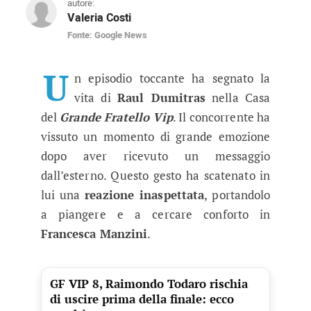
autore:
Valeria Costi
Fonte: Google News
Raul Dumitras si commuove al Gran
Un momento di fragilità per il concorrente ex d
U
n episodio toccante ha segnato la
vita di
Raul Dumitras
nella Casa
del
Grande Fratello Vip
. Il concorrente ha
vissuto un momento di grande emozione
dopo aver ricevuto un messaggio
dall’esterno. Questo gesto ha scatenato in
lui una
reazione inaspettata
, portandolo
a piangere e a cercare conforto in
Francesca Manzini
.
GF VIP 8, Raimondo Todaro rischia
di uscire prima della finale: ecco