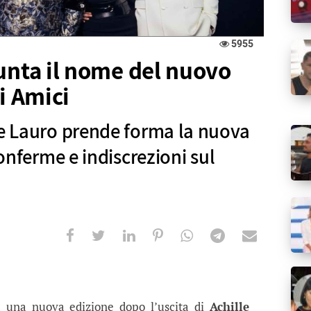
5955
unta il nome del nuovo
i Amici
le Lauro prende forma la nuova
conferme e indiscrezioni sul
il nome del nuovo giudice: è un ex di 
rende forma la nuova giuria del talent, tra conferme
 una nuova edizione dopo l’uscita di
Achille