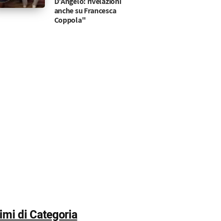
D’Angelo: rivelazioni
anche su Francesca
Coppola"
timi di Categoria