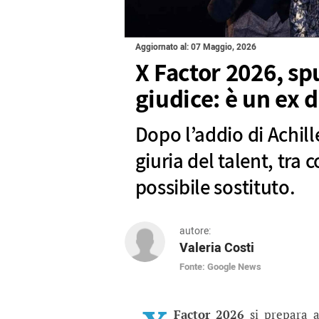
Aggiornato al: 07 Maggio, 2026
X Factor 2026, sp
giudice: è un ex d
Dopo l’addio di Achil
giuria del talent, tra 
possibile sostituto.
autore:
Valeria Costi
Fonte: Google News
X Factor 2026, spunta 
Dopo l’addio di Achille Lauro p
Factor 2026
si prepara a