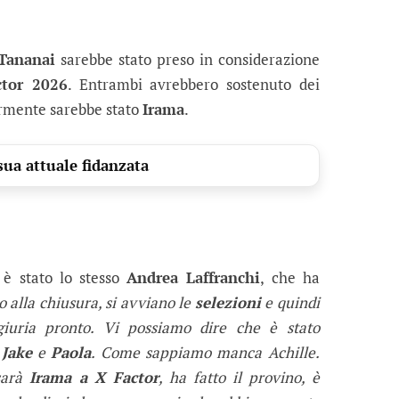
Tananai
sarebbe stato preso in considerazione
ctor 2026
. Entrambi avrebbero sostenuto dei
rmente sarebbe stato
Irama
.
sua attuale fidanzata
 è stato lo stesso
Andrea Laffranchi
, che ha
o alla chiusura, si avviano le
selezioni
e quindi
giuria pronto. Vi possiamo dire che è stato
e
Jake
e
Paola
. Come sappiamo manca Achille.
sarà
Irama a X Factor
, ha fatto il provino, è