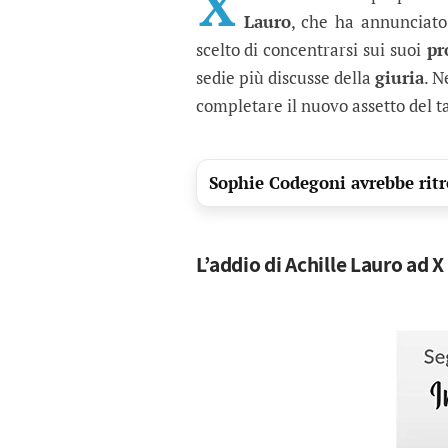
X
Lauro
, che ha annunciato 
scelto di concentrarsi sui suoi
pro
sedie più discusse della
giuria
. N
completare il nuovo assetto del t
Sophie Codegoni avrebbe ritro
L’addio di Achille Lauro ad X