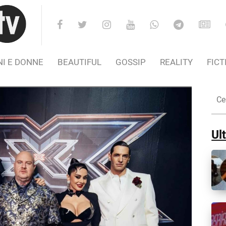
I E DONNE
BEAUTIFUL
GOSSIP
REALITY
FICT
Cer
nel
Sito
Ult