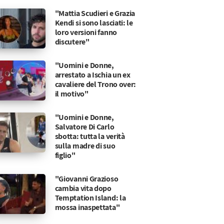
"Mattia Scudieri e Grazia
Kendi si sono lasciati: le
loro versioni fanno
discutere"
"Uomini e Donne,
arrestato a Ischia un ex
cavaliere del Trono over:
il motivo"
"Uomini e Donne,
Salvatore Di Carlo
sbotta: tutta la verità
sulla madre di suo
figlio"
"Giovanni Grazioso
cambia vita dopo
Temptation Island: la
mossa inaspettata"