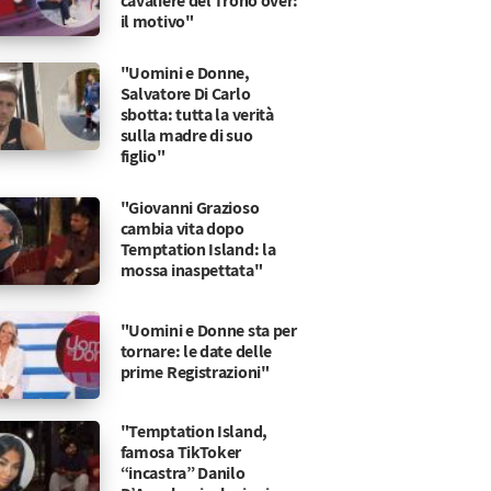
cavaliere del Trono over:
il motivo"
"Uomini e Donne,
Salvatore Di Carlo
sbotta: tutta la verità
sulla madre di suo
figlio"
"Giovanni Grazioso
cambia vita dopo
Temptation Island: la
mossa inaspettata"
"Uomini e Donne sta per
tornare: le date delle
prime Registrazioni"
"Temptation Island,
famosa TikToker
Amici
 e indiscrezioni sul possibile sostituto.
“incastra” Danilo