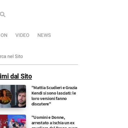
ION
VIDEO
NEWS
ca
imi dal Sito
"Mattia Scudieri e Grazia
Kendi si sono lasciati: le
loro versioni fanno
discutere"
"Uomini e Donne,
arrestato a Ischia un ex