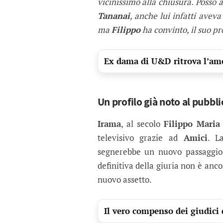
vicinissimo alla chiusura. Posso 
Tananai
, anche lui infatti avev
ma
Filippo
ha convinto, il suo pr
Ex dama di U&D ritrova l’am
Un profilo già noto al pubbli
Irama
, al secolo
Filippo Maria
televisivo grazie ad
Amici
. L
segnerebbe un nuovo passaggi
definitiva della giuria non è anc
nuovo assetto.
Il vero compenso dei giudici 