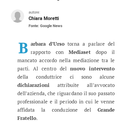
autore:
Chiara Moretti
Fonte: Google News
Barbara d’Urso replica ancora a M
Prosegue il confronto tra la conduttrice e l’azi
B
arbara d’Urso
torna a parlare del
rapporto con
Mediaset
dopo il
mancato accordo nella mediazione tra le
parti. Al centro del
nuovo intervento
della conduttrice ci sono alcune
dichiarazioni
attribuite all’avvocato
dell’azienda, che riguardano il suo passato
professionale e il periodo in cui le venne
affidata la conduzione del
Grande
Fratello
.