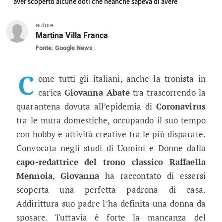
aver scoperto alcune doti che neanche sapeva di avere
autore:
Martina Villa Franca
Fonte: Google News
Uomini e Donne news, Giovanna Abat
La tronista di Uomini e Donne ha spiegato a Raff
C
ome tutti gli italiani, anche la tronista in
carica
Giovanna Abate
tra trascorrendo la
quarantena dovuta all’epidemia di
Coronavirus
tra le mura domestiche, occupando il suo tempo
con hobby e attività creative tra le più disparate.
Convocata negli studi di Uomini e Donne dalla
capo-redattrice del trono classico Raffaella
Mennoia
,
Giovanna
ha raccontato di essersi
scoperta una perfetta padrona di casa.
Addirittura suo padre l’ha definita una donna da
sposare. Tuttavia è forte la mancanza del