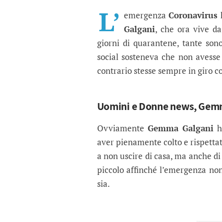
Uomini e Donne, Gemma
Anche in questa drammatica sit
L’
emergenza
Coronavirus
h
Galgani
, che ora vive da
giorni di quarantene, tante sono
social sosteneva che non avesse 
contrario stesse sempre in giro 
Uomini e Donne news, Gemma
Ovviamente
Gemma Galgani
ha
aver pienamente colto e rispettat
a non uscire di casa, ma anche di 
piccolo affinché l’emergenza non
sia.