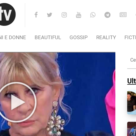
I E DONNE
BEAUTIFUL
GOSSIP
REALITY
FICT
Cer
nel
Sito
Ult