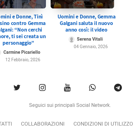
mini e Donne, Tinì
Uomini e Donne, Gemma
sino contro Gemma
Galgani saluta il nuovo
lgani: “Non cerchi
anno così: il video
ore, ti sei creata un
Serena Vitali
personaggio”
04 Gennaio, 2026
Carmine Picariello
12 Febbraio, 2026
Seguici sui principali Social Network.
ATTI
COLLABORAZIONI
CONDIZIONI DI UTILIZZO