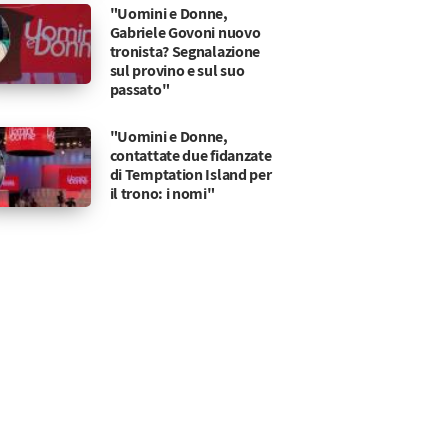
"Uomini e Donne,
Gabriele Govoni nuovo
tronista? Segnalazione
sul provino e sul suo
passato"
"Uomini e Donne,
contattate due fidanzate
di Temptation Island per
il trono: i nomi"