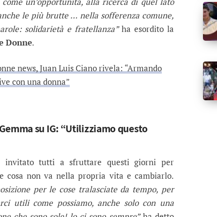
come un’opportunità, alla ricerca di quel lato
, anche le più brutte … nella sofferenza comune,
role: solidarietà e fratellanza”
ha esordito la
 e Donne
.
nne news, Juan Luis Ciano rivela: “Armando
ive con una donna”
 Gemma su IG: “Utilizziamo questo
invitato tutti a sfruttare questi giorni per
re cosa non va nella propria vita e cambiarlo.
osizione per le cose tralasciate da tempo, per
derci utili come possiamo, anche solo con una
one che sono sole! lo ci sono sempre”
ha detto