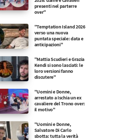
2026: dame e cavalieri
presenti nel parterre
over"
"Temptation Island 2026
verso una nuova
puntata speciale: data e
anticipazioni"
"Mattia Scudieri e Grazia
Kendi si sono lasciati: le
loro versioni fanno
discutere"
"Uomini e Donne,
arrestato a Ischia un ex
cavaliere del Trono over:
il motivo"
"Uomini e Donne,
Salvatore Di Carlo
sbotta: tutta la verità