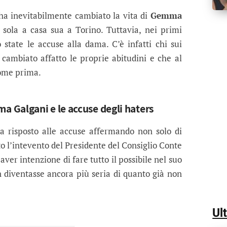
 è davvero in quarantena? Le critich
uazione, c'è chi non perde occasione per criticar
a inevitabilmente cambiato la vita di
Gemma
 sola a casa sua a Torino. Tuttavia, nei primi
 state le accuse alla dama. C’è infatti chi sui
cambiato affatto le proprie abitudini e che al
come prima.
 Galgani e le accuse degli haters
 risposto alle accuse affermando non solo di
o l’intevento del Presidente del Consiglio Conte
aver intenzione di fare tutto il possibile nel suo
 diventasse ancora più seria di quanto già non
Ul