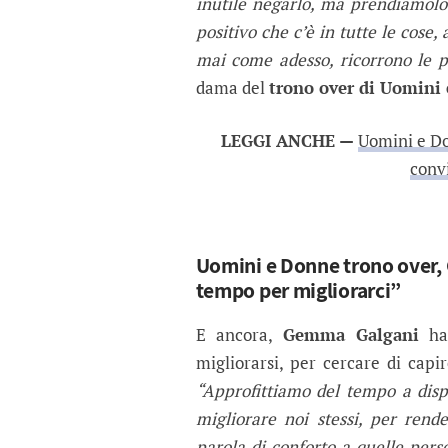
inutile negarlo, ma prendiamolo 
positivo che c’è in tutte le cose
mai come adesso, ricorrono le pa
dama del
trono over di Uomini
LEGGI ANCHE —
Uomini e Do
conv
Uomini e Donne trono over,
tempo per migliorarci”
E ancora,
Gemma Galgani
ha 
migliorarsi, per cercare di capi
“Approfittiamo del tempo a disp
migliorare noi stessi, per ren
parola di conforto a quelle pers