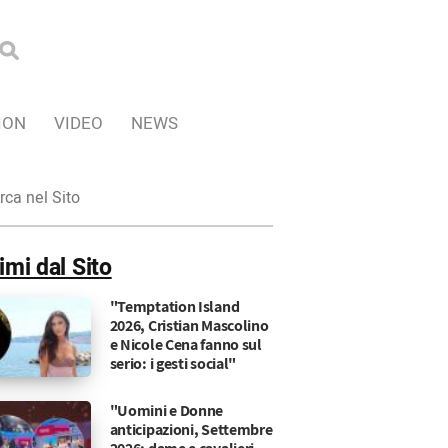
ION
VIDEO
NEWS
ca
imi dal Sito
"Temptation Island
2026, Cristian Mascolino
e Nicole Cena fanno sul
serio: i gesti social"
"Uomini e Donne
anticipazioni, Settembre