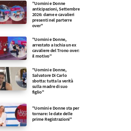
"Uomini e Donne
anticipazioni, Settembre
2026: dame e cavalieri
presenti nel parterre
over"
"Uomini e Donne,
arrestato a Ischia un ex
cavaliere del Trono over:
il motivo"
"Uomini e Donne,
Salvatore Di Carlo
sbotta: tutta la verità
sulla madre di suo
figlio"
"Uomini e Donne sta per
tornare: le date delle
prime Registrazioni"