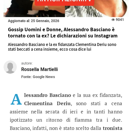
9041
Aggiornato al: 25 Gennaio, 2026
Gossip Uomini e Donne, Alessandro Basciano è
tornato con la ex? Le dichiarazioni su Instagram
Alessandro Basciano e la ex fidanzata Clementina Deriu sono
stati beccati a cena insieme, ecco cosa dice lui
autore:
Rossella Martielli
Fonte: Google News
Gossip Uomini e Donne, Alessandro B
Alessandro Basciano e la ex fidanzata Clementina 
A
lessandro Basciano
e la sua ex fidanzata,
Clementina Deriu
, sono stati a cena
assieme nella serata di ieri e in tanti hanno
ipotizzato un ritorno di fiamma tra i due.
Basciano, infatti, non è stato scelto dalla
tronista