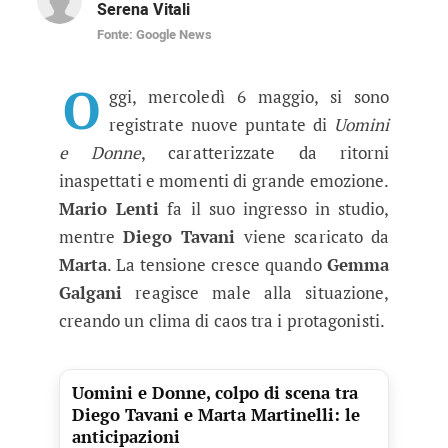
Serena Vitali
Fonte: Google News
Uomini e Donne, Mario torna e ba
Nuove registrazioni ricche di colpi di scena n
O
ggi, mercoledì 6 maggio, si sono
registrate nuove puntate di
Uomini
e Donne
, caratterizzate da ritorni
inaspettati e momenti di grande emozione.
Mario Lenti
fa il suo ingresso in studio,
mentre
Diego Tavani
viene scaricato da
Marta
. La tensione cresce quando
Gemma
Galgani
reagisce male alla situazione,
creando un clima di caos tra i protagonisti.
Uomini e Donne, colpo di scena tra
Diego Tavani e Marta Martinelli: le
anticipazioni