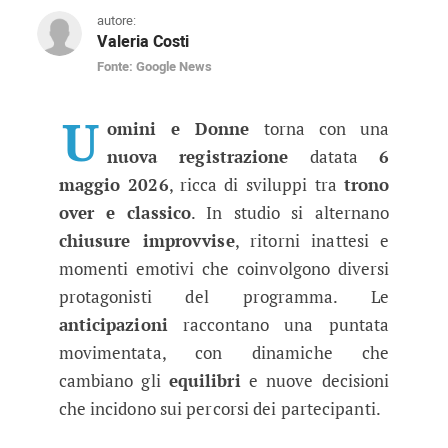
autore:
Valeria Costi
Fonte: Google News
Uomini e Donne, registrazione 6 M
Dalla rottura tra alcuni protagonisti del trono 
U
omini e Donne
torna con una
nuova registrazione
datata
6
maggio 2026
, ricca di sviluppi tra
trono
over e classico
. In studio si alternano
chiusure improvvise
, ritorni inattesi e
momenti emotivi che coinvolgono diversi
protagonisti del programma. Le
anticipazioni
raccontano una puntata
movimentata, con dinamiche che
cambiano gli
equilibri
e nuove decisioni
che incidono sui percorsi dei partecipanti.