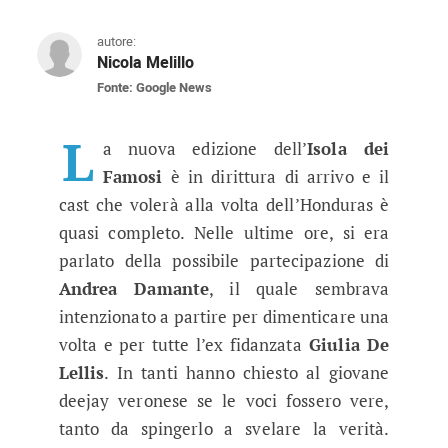
autore:
Nicola Melillo
Fonte: Google News
Isola dei Famosi 2019: Andrea Da
L'ex tronista di Uomini e Donne ha parlato del
L
a nuova edizione dell’
Isola dei
Famosi
è in dirittura di arrivo e il
cast che volerà alla volta dell’Honduras è
quasi completo. Nelle ultime ore, si era
parlato della possibile partecipazione di
Andrea Damante
, il quale sembrava
intenzionato a partire per dimenticare una
volta e per tutte l’ex fidanzata
Giulia De
Lellis
. In tanti hanno chiesto al giovane
deejay veronese se le voci fossero vere,
tanto da spingerlo a svelare la verità.