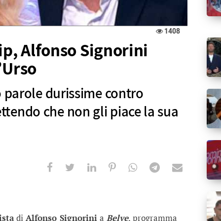
1408
ip, Alfonso Signorini
’Urso
o parole durissime contro
tendo che non gli piace la sua
lfonso Signorini asfalta Barbara d’Urs
durissime contro Barbara d'Urso ammettendo che non
ista
di
Alfonso Signorini
a
Belve
, programma