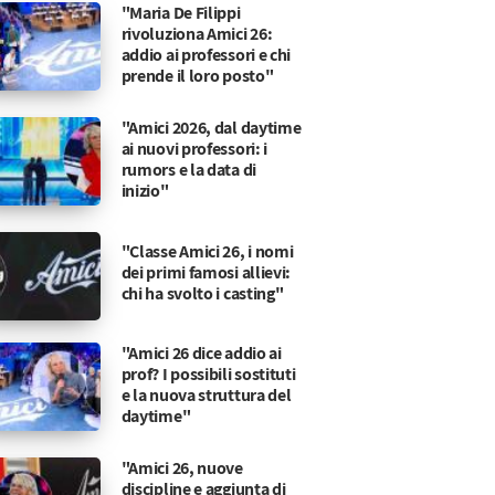
"Maria De Filippi
rivoluziona Amici 26:
addio ai professori e chi
prende il loro posto"
"Amici 2026, dal daytime
ai nuovi professori: i
rumors e la data di
inizio"
"Classe Amici 26, i nomi
dei primi famosi allievi:
chi ha svolto i casting"
"Amici 26 dice addio ai
prof? I possibili sostituti
e la nuova struttura del
daytime"
"Amici 26, nuove
discipline e aggiunta di