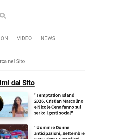
ION
VIDEO
NEWS
ca
imi dal Sito
"Temptation Island
2026, Cristian Mascolino
e Nicole Cena fanno sul
serio: i gesti social"
"Uomini e Donne
anticipazioni, Settembre