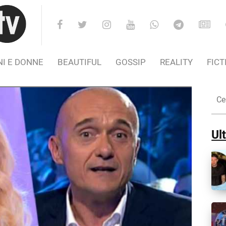
I E DONNE
BEAUTIFUL
GOSSIP
REALITY
FICT
Cer
nel
Sito
Ult