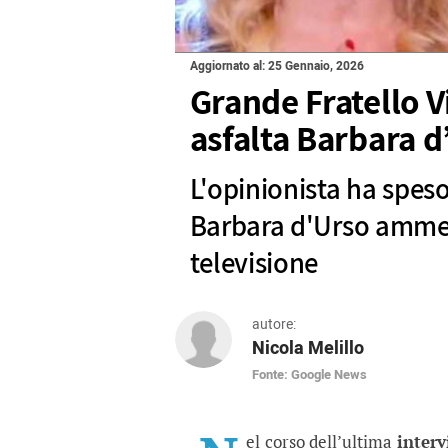
Aggiornato al: 25 Gennaio, 2026
Grande Fratello V
asfalta Barbara d
L'opinionista ha spes
Barbara d'Urso ammet
televisione
autore:
Nicola Melillo
Fonte: Google News
Grande Fratello Vip, A
L'opinionista ha speso parole 
el corso dell’ultima
interv