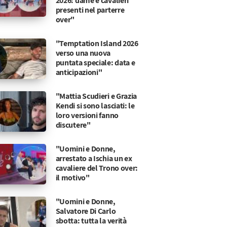
2026: dame e cavalieri
presenti nel parterre
over"
"Temptation Island 2026
verso una nuova
puntata speciale: data e
anticipazioni"
"Mattia Scudieri e Grazia
Kendi si sono lasciati: le
loro versioni fanno
discutere"
"Uomini e Donne,
arrestato a Ischia un ex
cavaliere del Trono over:
il motivo"
"Uomini e Donne,
Salvatore Di Carlo
o
 gli piace la sua televisione
sbotta: tutta la verità