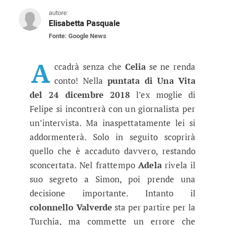
autore:
Elisabetta Pasquale
Fonte: Google News
Una Vita anticipazioni 24 dicembre
La commerciante di tinte finisce nel mirino c
A
ccadrà senza che
Celia
se ne renda
conto! Nella
puntata di Una Vita
del 24 dicembre 2018
l’ex moglie di
Felipe si incontrerà con un giornalista per
un’intervista. Ma inaspettatamente lei si
addormenterà. Solo in seguito scoprirà
quello che è accaduto davvero, restando
sconcertata. Nel frattempo
Adela
rivela il
suo segreto a Simon, poi prende una
decisione importante. Intanto il
colonnello Valverde
sta per partire per la
Turchia, ma commette un errore che