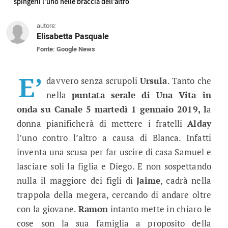
spingerli l’uno nelle braccia dell’altro
autore:
Elisabetta Pasquale
Fonte: Google News
Una Vita puntata serale 1 gennaio 2
La Dicenta nota l’attrazione tra la figlia e Diego e 
E’
davvero senza scrupoli
Ursula
. Tanto che
nella
puntata serale di Una Vita in
onda su Canale 5 martedì 1 gennaio 2019, l
a
donna pianificherà di mettere i fratelli
Alday
l’uno contro l’altro a causa di Blanca. Infatti
inventa una scusa per far uscire di casa Samuel e
lasciare soli la figlia e Diego. E non sospettando
nulla il maggiore dei figli di
Jaime
, cadrà nella
trappola della megera, cercando di andare oltre
con la giovane.
Ramon
intanto mette in chiaro le
cose son la sua famiglia a proposito della