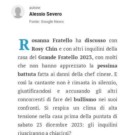
autore:
Alessio Severo
Fonte: Google News
GF 2023, chiesta la squalifica di 
La famosa cantante si è rivolta alla sua inquil
R
osanna Fratello
ha
discusso
con
Rosy Chin
e con altri inquilini della
casa del
Grande Fratello 2023
, con molti
che non hanno apprezzato la
pessima
battuta
fatta ai danni della chef cinese. E
così la cantante non è rimasta in silenzio,
giustificandosi e accusando gli altri
concorrenti di fare del
bullismo
nei suoi
confronti. Si respira un clima di alta
tensione nella casa prima della puntata di
sabato 23 dicembre 2023: gli inquilini
riusciranno a chiarirsi?