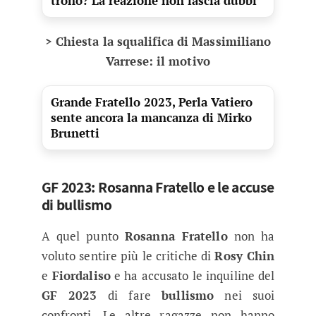
trono? La reazione non lascia dubbi
> Chiesta la squalifica di Massimiliano
Varrese: il motivo
Grande Fratello 2023, Perla Vatiero
sente ancora la mancanza di Mirko
Brunetti
GF 2023: Rosanna Fratello e le accuse
di bullismo
A quel punto
Rosanna Fratello
non ha
voluto sentire più le critiche di
Rosy Chin
e
Fiordaliso
e ha accusato le inquiline del
GF 2023
di fare
bullismo
nei suoi
confronti. Le altre ragazze non hanno