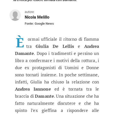
autore:
Nicola Melillo
Fonte: Google News
Giulia De Lellis conferma il rito
L'ex corteggiatrice di Uomini e Donne ha replic
È
ormai ufficiale il ritorno di fiamma
tra
Giulia De Lellis
e
Andrea
Damante
. Dopo i tradimenti e persino un
libro a confermare i motivi della rottura, i
due ex protagonisti di Uomini e Donne
sono tornati insieme. In poche settimane,
infatti, Giulia ha chiuso la relazione con
Andrea Iannone
ed è tornata tra le
braccia di
Damante
. Una situazione che ha
fatto naturalmente discutere e che ha
spinto l’ex gieffina a rispondere alle