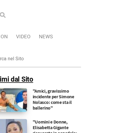
ION
VIDEO
NEWS
ca
imi dal Sito
"Amici, gravissimo
incidente per Simone
Nolasco: come sta il
ballerino"
"Uomini e Donne,
Elisabetta Gigante