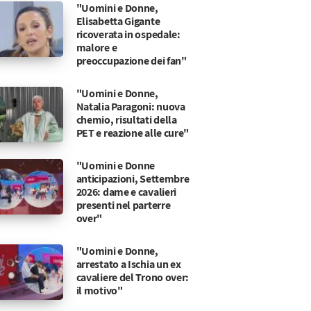
"Uomini e Donne,
Elisabetta Gigante
ricoverata in ospedale:
malore e
preoccupazione dei fan"
"Uomini e Donne,
Natalia Paragoni: nuova
chemio, risultati della
PET e reazione alle cure"
"Uomini e Donne
anticipazioni, Settembre
2026: dame e cavalieri
presenti nel parterre
over"
"Uomini e Donne,
arrestato a Ischia un ex
cavaliere del Trono over:
il motivo"