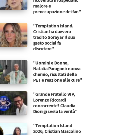
ricoverata in ospedale:
malore e
preoccupazione dei fan"
"Temptation Island,
Cristian ha davvero
tradito Soraya? Il suo
gesto social fa
discutere"
"Uomini e Donne,
Natalia Paragoni: nuova
chemio, risultati della
PET e reazione alle cure"
"Grande Fratello VIP,
Lorenzo Riccardi
concorrente? Claudia
Dionigi svela la verità"
"Temptation Island
2026, Cristian Mascolino