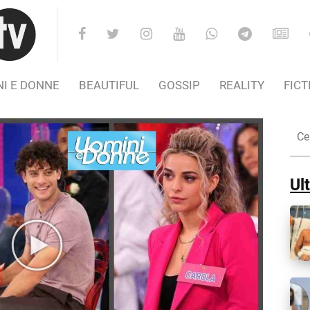
I E DONNE
BEAUTIFUL
GOSSIP
REALITY
FICT
Cer
nel
Sito
Ult