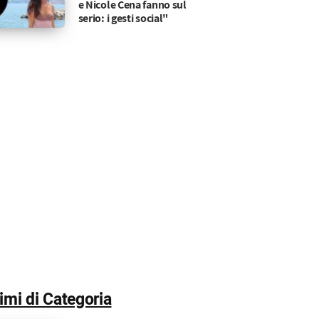
e Nicole Cena fanno sul
serio: i gesti social"
rteggiatrici Alice e Carola
no, non potrebbero essere più diverse tra loro
timi di Categoria