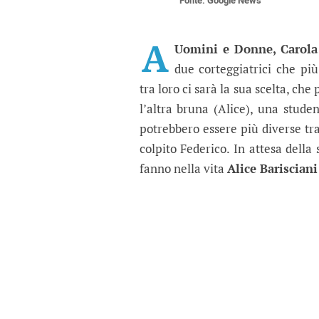
Fonte: Google News
Uomini e Donne, la scel
Alice Barisciani e Carola Viola
A
Uomini e Donne, Carola 
due corteggiatrici che pi
tra loro ci sarà la sua scelta, ch
l’altra bruna (Alice), una studen
potrebbero essere più diverse tr
colpito Federico. In attesa della
fanno nella vita
Alice Barisciani