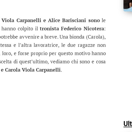
ta di Federico Nicotera: chi sono le co
 Carpanelli, le due corteggiatrici del tronista roma
Viola Carpanelli e Alice Barisciani sono
le
ù hanno colpito il
tronista
Federico Nicotera
:
e potrebbe avvenire a breve. Una bionda (Carola),
tessa e l’altra lavoratrice, le due ragazze non
a loro, e forse proprio per questo motivo hanno
 scelta di quest’ultimo, vediamo chi sono e cosa
 e Carola Viola Carpanelli
.
Ul