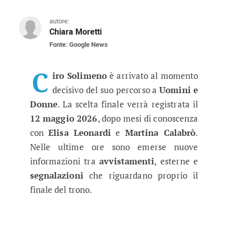
autore:
Chiara Moretti
Fonte: Google News
Ciro Solimeno saluta Uomini e Don
Tra ultime esterne, avvistamenti e segnalazioni
C
iro Solimeno
è arrivato al momento
decisivo del suo percorso a
Uomini e
Donne
. La scelta finale verrà registrata il
12 maggio 2026
, dopo mesi di conoscenza
con
Elisa Leonardi
e
Martina Calabrò
.
Nelle ultime ore sono emerse nuove
informazioni tra
avvistamenti
, esterne e
segnalazioni
che riguardano proprio il
finale del trono.