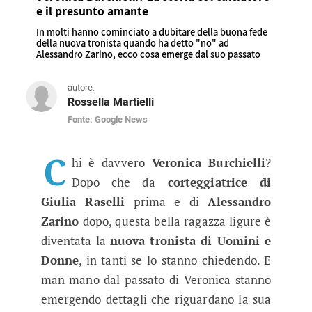
e il presunto amante
In molti hanno cominciato a dubitare della buona fede
della nuova tronista quando ha detto "no" ad
Alessandro Zarino, ecco cosa emerge dal suo passato
autore:
Rossella Martielli
Fonte: Google News
Uomini e Donne anticipazioni, chi 
In molti hanno cominciato a dubitare della bu
C
hi è davvero
Veronica Burchielli
?
Dopo che da
corteggiatrice di
Giulia Raselli
prima e di
Alessandro
Zarino
dopo, questa bella ragazza ligure è
diventata la
nuova tronista di Uomini e
Donne
, in tanti se lo stanno chiedendo. E
man mano dal passato di Veronica stanno
emergendo dettagli che riguardano la sua