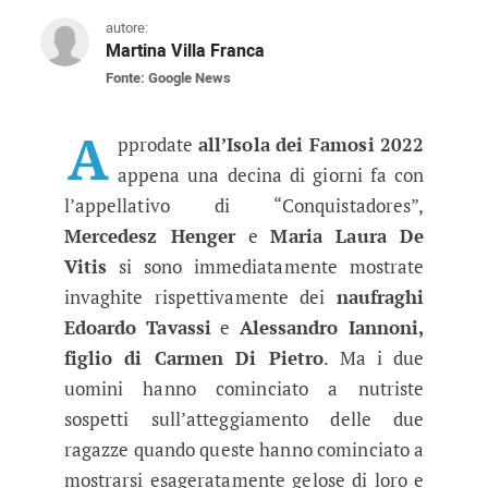
autore:
Martina Villa Franca
Fonte: Google News
Isola dei Famosi 2022, Mercedesz
I passi falsi delle nuove naufraghe hanno fatto 
A
pprodate
all’Isola dei Famosi 2022
appena una decina di giorni fa con
l’appellativo di “Conquistadores”,
Mercedesz Henger
e
Maria Laura De
Vitis
si sono immediatamente mostrate
invaghite rispettivamente dei
naufraghi
Edoardo Tavassi
e
Alessandro Iannoni,
figlio di Carmen Di Pietro
. Ma i due
uomini hanno cominciato a nutriste
sospetti sull’atteggiamento delle due
ragazze quando queste hanno cominciato a
mostrarsi esageratamente gelose di loro e