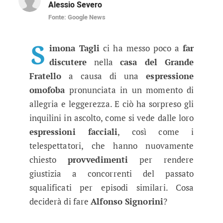
Alessio Severo
Fonte: Google News
Simona Tagli, battuta omofoba nel
La nuova concorrente è stata già protagonista 
S
imona Tagli
ci ha messo poco a
far
discutere
nella
casa del Grande
Fratello
a causa di una
espressione
omofoba
pronunciata in un momento di
allegria e leggerezza. E ciò ha sorpreso gli
inquilini in ascolto, come si vede dalle loro
espressioni facciali
, così come i
telespettatori, che hanno nuovamente
chiesto
provvedimenti
per rendere
giustizia a concorrenti del passato
squalificati per episodi similari. Cosa
deciderà di fare
Alfonso Signorini
?