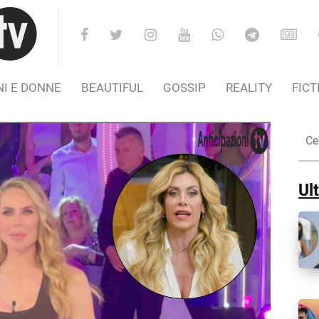
I E DONNE
BEAUTIFUL
GOSSIP
REALITY
FICT
Cer
nel
Sito
Ult