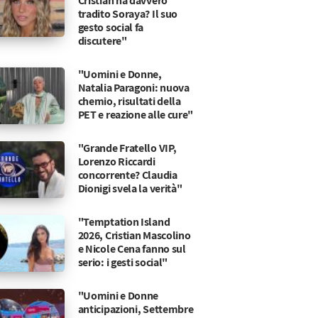
Cristian ha davvero
tradito Soraya? Il suo
gesto social fa
discutere"
"Uomini e Donne,
Natalia Paragoni: nuova
chemio, risultati della
PET e reazione alle cure"
"Grande Fratello VIP,
Lorenzo Riccardi
concorrente? Claudia
Dionigi svela la verità"
"Temptation Island
2026, Cristian Mascolino
e Nicole Cena fanno sul
serio: i gesti social"
"Uomini e Donne
anticipazioni, Settembre