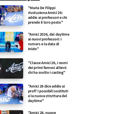
"Maria De Filippi
rivoluziona Amici 26:
addio ai professori e chi
prende il loro posto"
"Amici 2026, dal daytime
ai nuovi professori: i
rumors e la data di
inizio"
"Classe Amici 26, i nomi
dei primi famosi allievi:
chi ha svolto i casting"
"Amici 26 dice addio ai
prof? I possibili sostituti
e la nuova struttura del
daytime"
"Amici 26, nuove