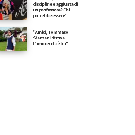
discipline e aggiunta di
un professore? Chi
potrebbe essere"
"Amici, Tommaso
Stanzani ritrova
l’amore: chi è lui"