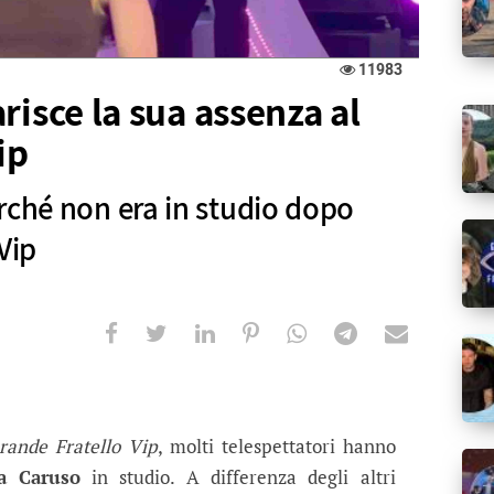
11983
risce la sua assenza al
ip
rché non era in studio dopo
Vip
 la sua assenza al Grande Fratello Vip
era in studio dopo l'eliminazione dal GF Vip
rande Fratello Vip
, molti telespettatori hanno
a Caruso
in studio. A differenza degli altri