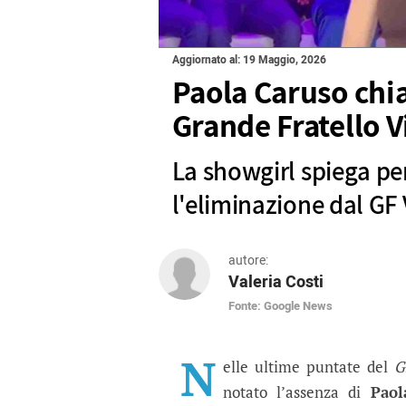
Aggiornato al: 19 Maggio, 2026
Paola Caruso chia
Grande Fratello V
La showgirl spiega pe
l'eliminazione dal GF 
autore:
Valeria Costi
Fonte: Google News
Paola Caruso chiarisce
La showgirl spiega perché non 
N
elle ultime puntate del
G
notato l’assenza di
Paol