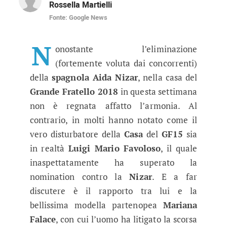
Rossella Martielli
Fonte: Google News
Grande Fratello 15, Mariana è terr
Proseguono le segnalazioni sul comportamento 
N
onostante l’eliminazione
(fortemente voluta dai concorrenti)
della
spagnola Aida Nizar
, nella casa del
Grande Fratello 2018
in questa settimana
non è regnata affatto l’armonia. Al
contrario, in molti hanno notato come il
vero disturbatore della
Casa
del
GF15
sia
in realtà
Luigi Mario Favoloso
, il quale
inaspettatamente ha superato la
nomination contro la
Nizar
. E a far
discutere è il rapporto tra lui e la
bellissima modella partenopea
Mariana
Falace
, con cui l’uomo ha litigato la scorsa