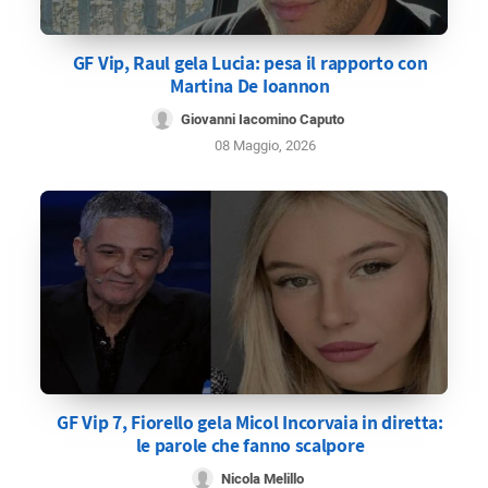
GF Vip, Raul gela Lucia: pesa il rapporto con
Martina De Ioannon
Giovanni Iacomino Caputo
08 Maggio, 2026
GF Vip 7, Fiorello gela Micol Incorvaia in diretta:
le parole che fanno scalpore
Nicola Melillo