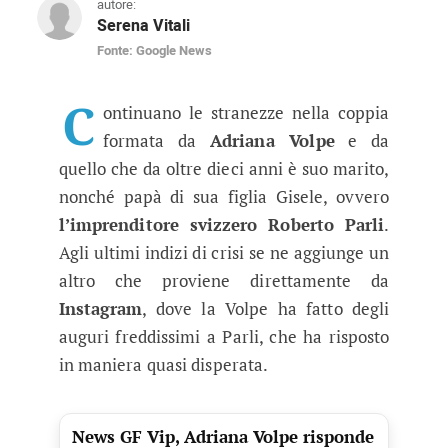
autore:
Serena Vitali
Fonte: Google News
GF Vip 4, Roberto Parli dichiara il
Continuano le stranezze nel rapporto tra l'imp
C
ontinuano le stranezze nella coppia
formata da
Adriana Volpe
e da
quello che da oltre dieci anni è suo marito,
nonché papà di sua figlia Gisele, ovvero
l’imprenditore svizzero Roberto Parli
.
Agli ultimi indizi di crisi se ne aggiunge un
altro che proviene direttamente da
Instagram
, dove la Volpe ha fatto degli
auguri freddissimi a Parli, che ha risposto
in maniera quasi disperata.
News GF Vip, Adriana Volpe risponde