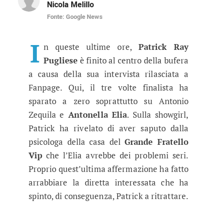
Nicola Melillo
Fonte: Google News
Grande Fratello Vip 4, Patrick ritr
Il tre volte finalista ha deciso di pubblicare un 
I
n queste ultime ore,
Patrick Ray
Pugliese
è finito al centro della bufera
a causa della sua intervista rilasciata a
Fanpage. Qui, il tre volte finalista ha
sparato a zero soprattutto su Antonio
Zequila e
Antonella Elia
. Sulla showgirl,
Patrick ha rivelato di aver saputo dalla
psicologa della casa del
Grande Fratello
Vip
che l’Elia avrebbe dei problemi seri.
Proprio quest’ultima affermazione ha fatto
arrabbiare la diretta interessata che ha
spinto, di conseguenza, Patrick a ritrattare.