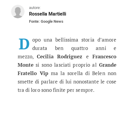
autore:
Rossella Martielli
Fonte: Google News
Grande Fratello Vip, Cecilia com
Le voci riguardanti il trono offerto a Monte ha
D
opo una bellissima storia d’amore
durata ben quattro anni e
mezzo,
Cecilia Rodriguez
e
Francesco
Monte
si sono lasciati proprio al
Grande
Fratello Vip
ma la sorella di Belen non
smette di parlare di lui nonostante le cose
tra di loro sono finite per sempre.