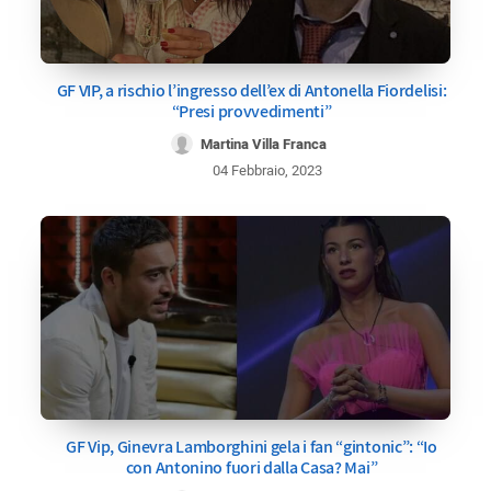
GF VIP, a rischio l’ingresso dell’ex di Antonella Fiordelisi:
“Presi provvedimenti”
Martina Villa Franca
04 Febbraio, 2023
GF Vip, Ginevra Lamborghini gela i fan “gintonic”: “Io
con Antonino fuori dalla Casa? Mai”