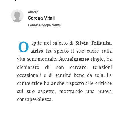
autore:
Serena Vitali
Fonte: Google News
Arisa a Verissimo spiazza tutti: am
La cantante si racconta da Silvia Toffanin tra 
O
spite nel salotto di
Silvia Toffanin
,
Arisa
ha aperto il suo cuore sulla
vita sentimentale.
Attualmente
single, ha
dichiarato di non cercare relazioni
occasionali e di sentirsi bene da sola. La
cantautrice ha anche risposto alle critiche
sul suo aspetto, mostrando una nuova
consapevolezza.