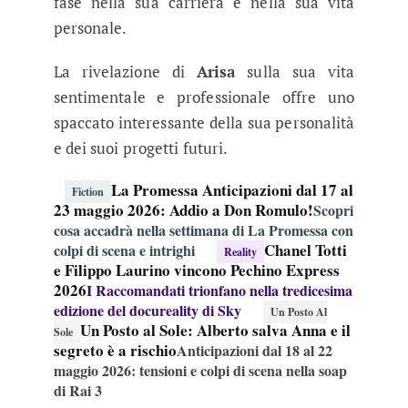
fase nella sua carriera e nella sua vita
personale.
La rivelazione di
Arisa
sulla sua vita
sentimentale e professionale offre uno
spaccato interessante della sua personalità
e dei suoi progetti futuri.
La Promessa Anticipazioni dal 17 al
Fiction
23 maggio 2026: Addio a Don Romulo!
Scopri
cosa accadrà nella settimana di La Promessa con
Chanel Totti
colpi di scena e intrighi
Reality
e Filippo Laurino vincono Pechino Express
2026
I Raccomandati trionfano nella tredicesima
edizione del docureality di Sky
Un Posto Al
Un Posto al Sole: Alberto salva Anna e il
Sole
segreto è a rischio
Anticipazioni dal 18 al 22
maggio 2026: tensioni e colpi di scena nella soap
di Rai 3