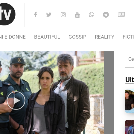
I E DONNE
BEAUTIFUL
GOSSIP
REALITY
FICT
Cer
nel
Sito
Ult