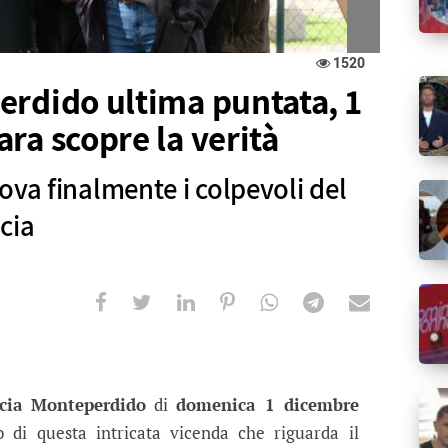
1520
erdido ultima puntata, 1
ra scopre la verità
ova finalmente i colpevoli del
cia
 ultima puntata, 1 dicembre 2019: Sa
mente i colpevoli del rapimento di Ana e Lucia
cia Monteperdido
di
domenica 1 dicembre
o di questa intricata vicenda che riguarda il