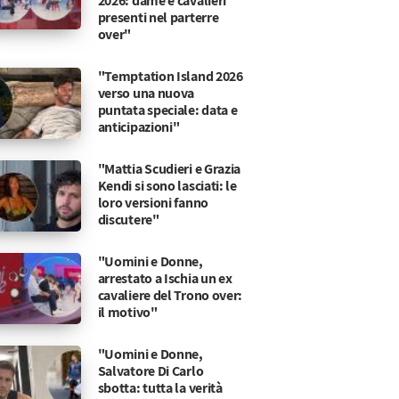
2026: dame e cavalieri
presenti nel parterre
over"
"Temptation Island 2026
verso una nuova
puntata speciale: data e
anticipazioni"
"Mattia Scudieri e Grazia
Kendi si sono lasciati: le
loro versioni fanno
discutere"
"Uomini e Donne,
arrestato a Ischia un ex
cavaliere del Trono over:
il motivo"
ra scopre la verità
"Uomini e Donne,
Salvatore Di Carlo
sbotta: tutta la verità