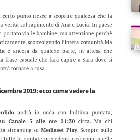
 certo punto riesce a scoprire qualcosa che la
lla verità sul rapimento di Ana e Lucia. In paese
ha portato via le bambine, ma attenzione perchè
aticamente, sconvolgendo l’intera comunità.Ma
ia
è ancora da qualche parte, in attesa che
a frase casuale che farà capire a Sara dove si
otrà tornare a casa.
icembre 2019: ecco come vedere la
rdido
andrà in onda con l’ultima puntata,
u Canale 5 alle ore 21:30
circa. Ma chi
etta streaming su
Mediaset Play
. Sempre sullo
he tutte le puntate precedenti così come quelle