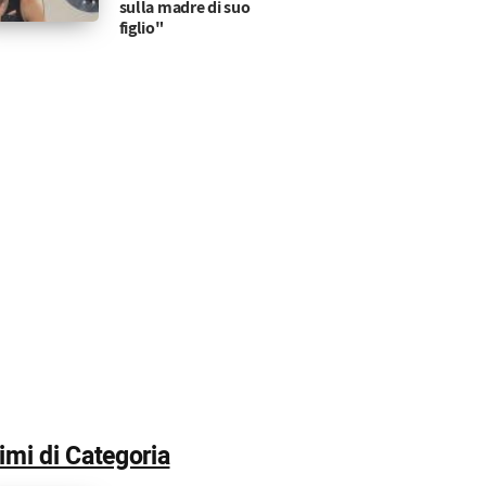
sulla madre di suo
figlio"
timi di Categoria