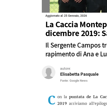
Aggiornato al: 25 Gennaio, 2026
La Caccia Montep
dicembre 2019: Sa
Il Sergente Campos tr
rapimento di Ana e Lu
autore:
Elisabetta Pasquale
Fonte: Google News
La Caccia Monteperdido
Il Sergente Campos trova final
C
on la
puntata de La Cac
2019
arriviamo all’epilog