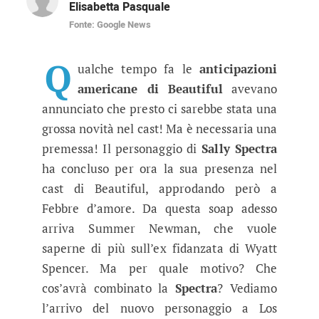
Elisabetta Pasquale
Fonte: Google News
Beautiful anticipazioni america
Le anticipazioni americane Beautiful annuncia
Q
ualche tempo fa le
anticipazioni
americane di Beautiful
avevano
annunciato che presto ci sarebbe stata una
grossa novità nel cast! Ma è necessaria una
premessa! Il personaggio di
Sally Spectra
ha concluso per ora la sua presenza nel
cast di Beautiful, approdando però a
Febbre d’amore. Da questa soap adesso
arriva Summer Newman, che vuole
saperne di più sull’ex fidanzata di Wyatt
Spencer. Ma per quale motivo? Che
cos’avrà combinato la
Spectra
? Vediamo
l’arrivo del nuovo personaggio a Los