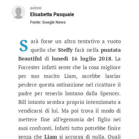
autore:
Elisabetta Pasquale
Fonte: Google News
Beautiful anticipazioni 16 luglio 20
Il giovane Spencer non ne vuole proprio sapere 
S
arà forse un altro tentativo a vuoto
quello che
Steffy
farà nella
puntata
Beautiful
di
lunedì 16 luglio 2018
. La
Forrester infatti sente che la cosa migliore
per suo marito Liam, sarebbe lasciar
perdere questa ostinazione nel ricattare il
padre per tenerlo lontano dalla Spencer.
Bill intanto sembra proprio intenzionato a
vendicarsi di lui. Ma poi trova il modo di
mettere fine all’egemonia del figlio nei
suoi confronti. Infatti tutto potrebbe finire
senza che
Liam
si accorga di nulla. Quali