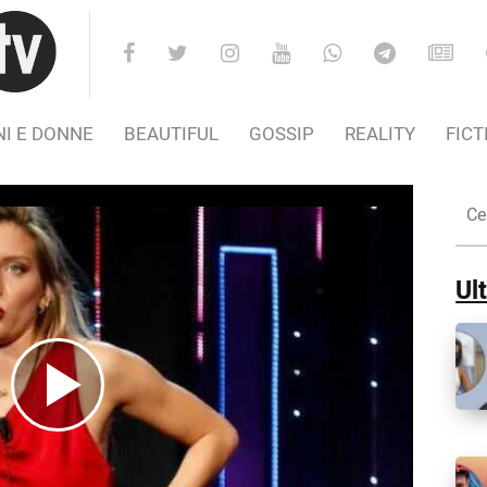
I E DONNE
BEAUTIFUL
GOSSIP
REALITY
FICT
Cer
nel
Sito
Ult
Play
Video