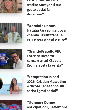
Cristian ha davvero
tradito Soraya? Il suo
gesto social fa
discutere"
"Uomini e Donne,
Natalia Paragoni: nuova
chemio, risultati della
PET e reazione alle cure"
"Grande Fratello VIP,
Lorenzo Riccardi
concorrente? Claudia
Dionigi svela la verità"
"Temptation Island
2026, Cristian Mascolino
e Nicole Cena fanno sul
serio: i gesti social"
"Uomini e Donne
anticipazioni, Settembre