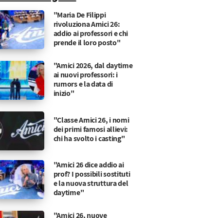
"Maria De Filippi
rivoluziona Amici 26:
addio ai professori e chi
prende il loro posto"
"Amici 2026, dal daytime
ai nuovi professori: i
rumors e la data di
inizio"
"Classe Amici 26, i nomi
dei primi famosi allievi:
chi ha svolto i casting"
"Amici 26 dice addio ai
prof? I possibili sostituti
e la nuova struttura del
daytime"
"Amici 26, nuove