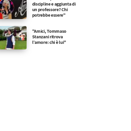
discipline e aggiunta di
un professore? Chi
potrebbe essere"
"Amici, Tommaso
Stanzani ritrova
l’amore: chi è lui"