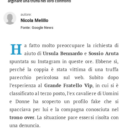
arginare una truffa nei loro confronti
autore:
Nicola Melillo
Fonte: Google News
Uomini e Donne news, Sossio Aruta 
I due ex volti del talk show hanno chiesto aiuto a
H
a fatto molto preoccupare la richiesta di
aiuto di
Ursula Bennardo
e
Sossio Aruta
spuntata su Instagram in queste ore. Ebbene sì,
perché la coppia è stata vittima di una truffa
parecchio pericolosa sul web. Subito dopo
l’esperienza al
Grande Fratello Vip
, in cui si è
classificato al terzo posto, l’ex cavaliere di Uomini
e Donne ha scoperto un profilo fake che si
spacciava per lui e la compagna conosciuta nel
trono over
. La situazione pare essersi risolta con
una denuncia.