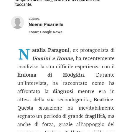
toccante.
autore:
Noemi Picariello
Fonte: Google News
Uomini e Donne, Natalia Paragoni p
L'ex corteggiatrice parla della sua malattia e 
N
atalia Paragoni
, ex protagonista di
Uomini e Donne
, ha recentemente
condiviso la sua difficile esperienza con il
linfoma di Hodgkin
. Durante
un’intervista, ha raccontato come ha
affrontato la
diagnosi
mentre era in
attesa della sua secondogenita,
Beatrice
.
Questa situazione ha inevitabilmente
segnato un periodo di grande
fragilità
, ma
anche di forza, grazie all’appoggio del