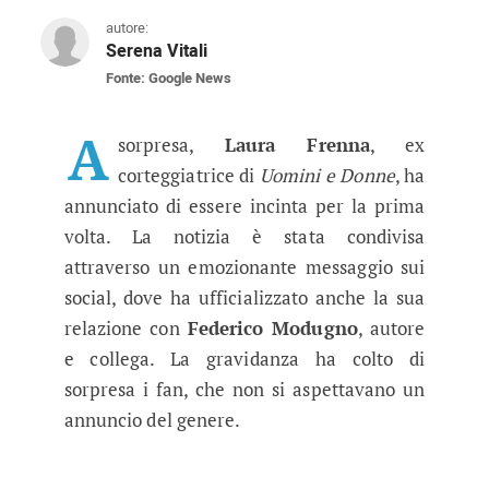
autore:
Serena Vitali
Fonte: Google News
Laura Frenna annuncia la sua dol
L'ex corteggiatrice ufficializza la relazione e
A
sorpresa,
Laura Frenna
, ex
corteggiatrice di
Uomini e Donne
, ha
annunciato di essere incinta per la prima
volta. La notizia è stata condivisa
attraverso un emozionante messaggio sui
social, dove ha ufficializzato anche la sua
relazione con
Federico Modugno
, autore
e collega. La gravidanza ha colto di
sorpresa i fan, che non si aspettavano un
annuncio del genere.