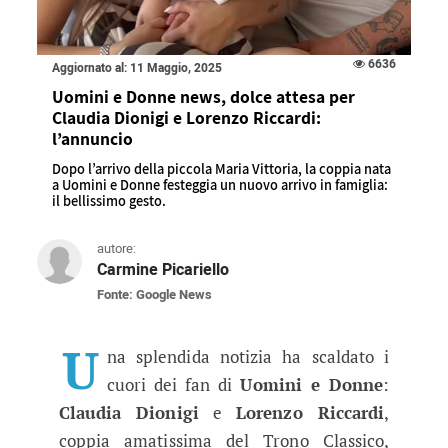
6636
Aggiornato al: 11 Maggio, 2025
Uomini e Donne news, dolce attesa per
Claudia Dionigi e Lorenzo Riccardi:
l’annuncio
Dopo l’arrivo della piccola Maria Vittoria, la coppia nata
a Uomini e Donne festeggia un nuovo arrivo in famiglia:
il bellissimo gesto.
autore:
Carmine Picariello
Fonte: Google News
Uomini e Donne news, dolce attesa
Dopo l’arrivo della piccola Maria Vittoria, la 
U
na splendida notizia ha scaldato i
cuori dei fan di
Uomini e Donne
:
Claudia Dionigi
e
Lorenzo Riccardi
,
coppia amatissima del Trono Classico,