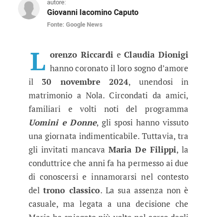
autore:
Giovanni Iacomino Caputo
Fonte: Google News
Lorenzo e Claudia: il matrimonio 
La coppia di Uomini e Donne si è sposata il 30
L
orenzo Riccardi
e
Claudia Dionigi
hanno coronato il loro sogno d’amore
il
30 novembre 2024
, unendosi in
matrimonio a Nola. Circondati da amici,
familiari e volti noti del programma
Uomini e Donne
, gli sposi hanno vissuto
una giornata indimenticabile. Tuttavia, tra
gli invitati mancava
Maria De Filippi
, la
conduttrice che anni fa ha permesso ai due
di conoscersi e innamorarsi nel contesto
del
trono classico
. La sua assenza non è
casuale, ma legata a una decisione che