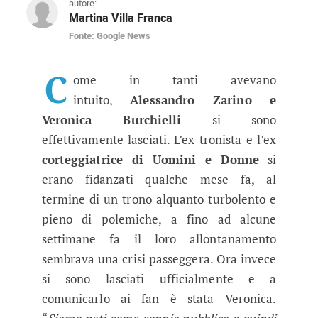
autore:
Martina Villa Franca
Fonte: Google News
News Uomini e Donne, Alessandro Z
La rottura era nell'aria e a confermarla ci ha 
C
ome in tanti avevano
intuito,
Alessandro Zarino e
Veronica Burchielli
si sono
effettivamente lasciati. L’ex tronista e l’ex
corteggiatrice di Uomini e Donne
si
erano fidanzati qualche mese fa, al
termine di un trono alquanto turbolento e
pieno di polemiche, a fino ad alcune
settimane fa il loro allontanamento
sembrava una crisi passeggera. Ora invece
si sono lasciati ufficialmente e a
comunicarlo ai fan è stata Veronica.