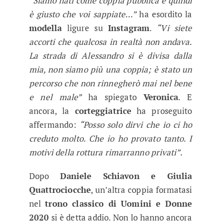
“
Siamo nati come coppia pubblica e quindi
è giusto che voi sappiate…”
ha esordito la
modella
ligure su
Instagram
.
“Vi siete
accorti che qualcosa in realtà non andava.
La strada di Alessandro si è divisa dalla
mia, non siamo più una coppia; è stato un
percorso che non rinnegherò mai nel bene
e nel male”
ha spiegato
Veronica
. E
ancora, la
corteggiatrice
ha proseguito
affermando:
“Posso solo dirvi che io ci ho
creduto molto. Che io ho provato tanto. I
motivi della rottura rimarranno privati”.
Dopo
Daniele Schiavon e Giulia
Quattrociocche
, un’altra coppia formatasi
nel
trono classico di Uomini e Donne
2020
si è detta addio. Non lo hanno ancora