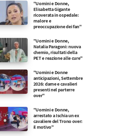
"Uomini e Donne,
Elisabetta Gigante
ricoverata in ospedale:
malore e
preoccupazione dei fan"
"Uomini e Donne,
Natalia Paragoni: nuova
chemio, risultati della
PET e reazione alle cure"
"Uomini e Donne
anticipazioni, Settembre
2026: dame e cavalieri
presenti nel parterre
over"
"Uomini e Donne,
arrestato a Ischia un ex
cavaliere del Trono over:
il motivo"