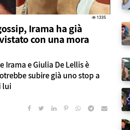
1335
ossip, Irama ha già
vvistato con una mora
te Irama e Giulia De Lellis è
potrebbe subire già uno stop a
 lui