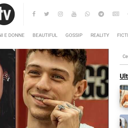
I E DONNE
BEAUTIFUL
GOSSIP
REALITY
FICT
Cer
nel
Sito
Ult