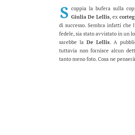
Uomini e Donne gossip
La storia tra il cantante Irama 
S
coppia la bufera sulla co
Giulia De Lellis
, ex
corteg
di successo. Sembra infatti che 
fedele, sia stato avvistato in un
sarebbe la
De Lellis
. A pubbli
tuttavia non fornisce alcun det
tanto meno foto. Cosa ne penserà