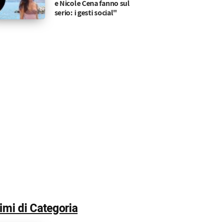
tato con una mora che…
ire già uno stop a causa dell'infedeltà di lui
e Nicole Cena fanno sul
serio: i gesti social"
timi di Categoria