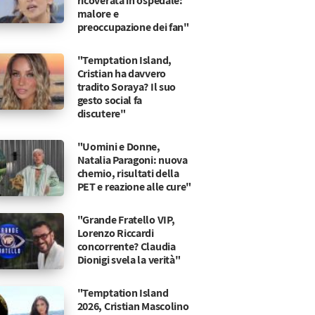
ricoverata in ospedale:
malore e
preoccupazione dei fan"
"Temptation Island,
Cristian ha davvero
tradito Soraya? Il suo
gesto social fa
discutere"
"Uomini e Donne,
Natalia Paragoni: nuova
chemio, risultati della
PET e reazione alle cure"
"Grande Fratello VIP,
Lorenzo Riccardi
concorrente? Claudia
Dionigi svela la verità"
"Temptation Island
2026, Cristian Mascolino