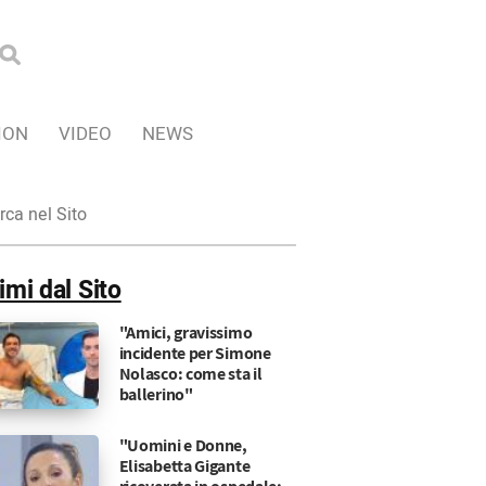
ION
VIDEO
NEWS
ca
imi dal Sito
"Amici, gravissimo
incidente per Simone
Nolasco: come sta il
ballerino"
"Uomini e Donne,
Elisabetta Gigante