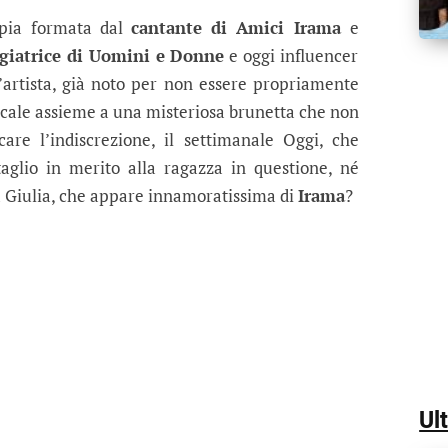
, Irama ha già tradito Giulia? Avvis
e Giulia De Lellis è partita in quinta ma potrebbe sub
ppia formata dal
cantante di Amici Irama
e
giatrice di Uomini e Donne
e oggi influencer
l’artista, già noto per non essere propriamente
 locale assieme a una misteriosa brunetta che non
care l’indiscrezione, il settimanale Oggi, che
taglio in merito alla ragazza in questione, né
 Giulia, che appare innamoratissima di
Irama
?
Ul