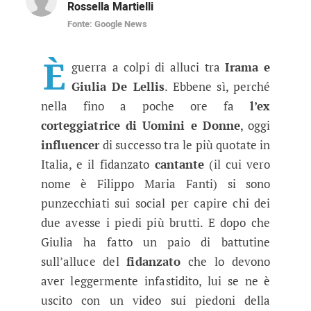
Rossella Martielli
Fonte: Google News
Giulia De Lellis contro Irama: il v
Cosa sta succedendo tra i due fidanzati? Una s
È
guerra a colpi di alluci tra
Irama e
Giulia De Lellis
. Ebbene sì, perché
nella fino a poche ore fa
l’ex
corteggiatrice di Uomini e Donne
, oggi
influencer
di successo tra le più quotate in
Italia, e il fidanzato
cantante
(il cui vero
nome è Filippo Maria Fanti) si sono
punzecchiati sui social per capire chi dei
due avesse i piedi più brutti. E dopo che
Giulia ha fatto un paio di battutine
sull’alluce del
fidanzato
che lo devono
aver leggermente infastidito, lui se ne è
uscito con un video sui piedoni della