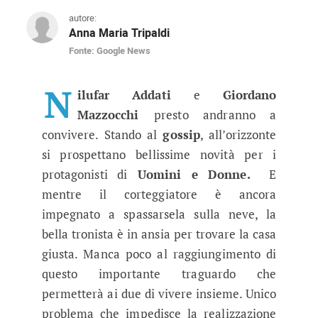
autore:
Anna Maria Tripaldi
Fonte: Google News
Uomini e Donne gossip: Giordano M
La coppia proveniente dal trono classico di Ue
N
ilufar Addati
e
Giordano
Mazzocchi
presto andranno a
convivere. Stando al
gossip
, all’orizzonte
si prospettano bellissime novità per i
protagonisti di
Uomini e Donne.
E
mentre il corteggiatore è ancora
impegnato a spassarsela sulla neve, la
bella tronista è in ansia per trovare la casa
giusta. Manca poco al raggiungimento di
questo importante traguardo che
permetterà ai due di vivere insieme. Unico
problema che impedisce la realizzazione