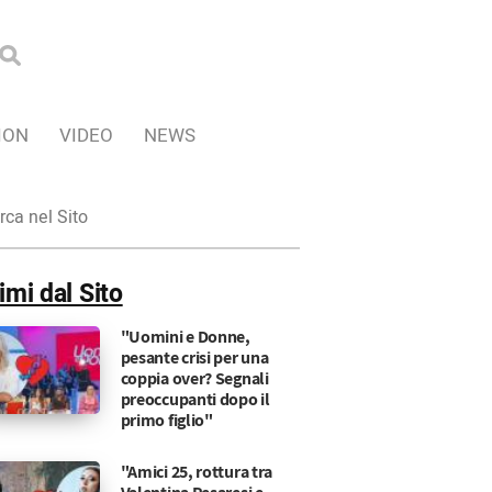
ION
VIDEO
NEWS
ca
imi dal Sito
"Uomini e Donne,
pesante crisi per una
coppia over? Segnali
preoccupanti dopo il
primo figlio"
"Amici 25, rottura tra