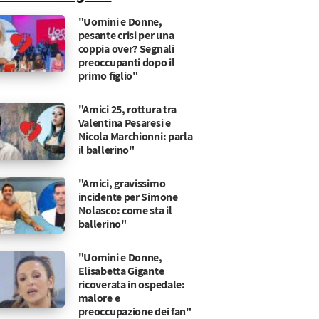
"Uomini e Donne,
pesante crisi per una
coppia over? Segnali
preoccupanti dopo il
primo figlio"
"Amici 25, rottura tra
Valentina Pesaresi e
Nicola Marchionni: parla
il ballerino"
"Amici, gravissimo
incidente per Simone
Nolasco: come sta il
ballerino"
"Uomini e Donne,
Elisabetta Gigante
ricoverata in ospedale:
malore e
preoccupazione dei fan"