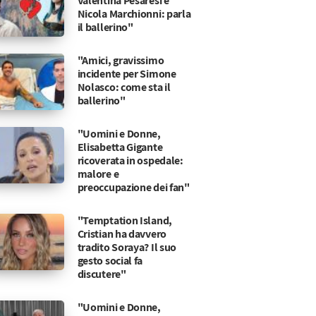
Valentina Pesaresi e
Nicola Marchionni: parla
il ballerino"
"Amici, gravissimo
incidente per Simone
Nolasco: come sta il
ballerino"
"Uomini e Donne,
Elisabetta Gigante
ricoverata in ospedale:
malore e
preoccupazione dei fan"
"Temptation Island,
Cristian ha davvero
tradito Soraya? Il suo
gesto social fa
discutere"
"Uomini e Donne,