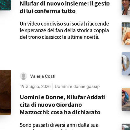
Nilufar di nuovo insieme: il gesto
di lui conferma tutto
Un video condiviso sui social riaccende
le speranze dei fan della storica coppia
del trono classico: le ultime novità.
Valeria Costi
19 Giugno, 2026
Uomini e donne gossip
Uomini e Donne, Nilufar Addati
cita di nuovo Giordano
Mazzocchi: cosa ha dichiarato
Sono passati diversi anni dalla sua