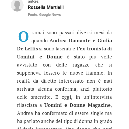
autore:
Rossella Martielli
Fonte: Google News
Uomini e Donne gossip, Andrea D
L'ex tronista di Uomini e Donne ancora una vo
O
ramai sono passati diversi mesi da
quando
Andrea Damante e Giulia
De Lellis
si sono lasciati e
l’ex tronista di
Uomini e Donne
è stato più volte
avvistato con delle ragazze che si
supponeva fossero le nuove fiamme. In
realtà da diretto interessato non è mai
arrivata alcuna conferma, anzi piuttosto
delle smentite. E oggi, in un’intervista
rilasciata a
Uomini e Donne Magazine
,
Andrea ha confermato di essere single ma
ha parlato anche del tipo di donna in grado