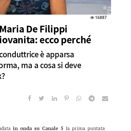
16887
Maria De Filippi
iovanita: ecco perché
 conduttrice è apparsa
orma, ma a cosa si deve
k?
De Filippi visibilmente ringiovanita
ice è apparsa decisamente in gran forma, ma a cosa
andata
in onda su Canale 5
la prima puntata