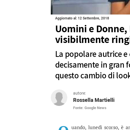
Aggiornato al: 12 Settembre, 2018
Uomini e Donne, 
visibilmente ring
La popolare autrice e
decisamente in gran f
questo cambio di loo
autore:
Rossella Martielli
Fonte: Google News
Uomini e Donne, Maria 
La popolare autrice e conduttr
uando, lunedì scorso, è 