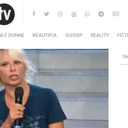
I E DONNE
BEAUTIFUL
GOSSIP
REALITY
FICT
Cer
nel
Sito