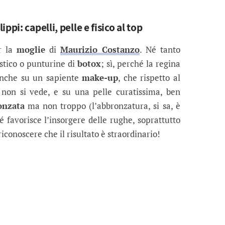
pi: capelli, pelle e fisico al top
r la
moglie
di
Maurizio Costanzo
. Né tanto
stico o punturine di
botox
; sì, perché la regina
nche su un sapiente
make-up
, che rispetto al
i non si vede, e su una pelle curatissima, ben
onzata
ma non troppo (l’abbronzatura, si sa, è
 favorisce l’insorgere delle rughe, soprattutto
iconoscere che il risultato è straordinario!