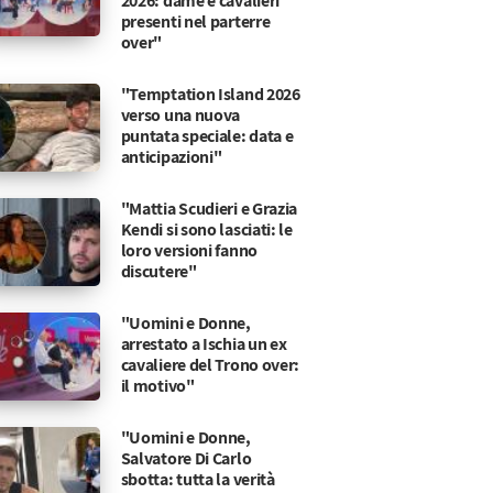
2026: dame e cavalieri
presenti nel parterre
over"
"Temptation Island 2026
verso una nuova
puntata speciale: data e
anticipazioni"
"Mattia Scudieri e Grazia
Kendi si sono lasciati: le
loro versioni fanno
discutere"
"Uomini e Donne,
arrestato a Ischia un ex
cavaliere del Trono over:
il motivo"
"Uomini e Donne,
Salvatore Di Carlo
sbotta: tutta la verità