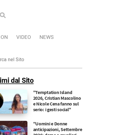
ION
VIDEO
NEWS
ca
imi dal Sito
"Temptation Island
2026, Cristian Mascolino
e Nicole Cena fanno sul
serio: i gesti social"
"Uomini e Donne
anticipazioni, Settembre