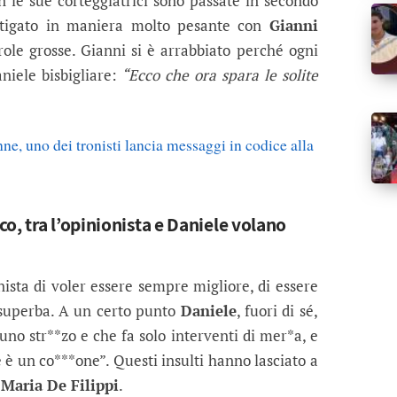
n le sue corteggiatrici sono passate in secondo
litigato in maniera molto pesante con
Gianni
role grosse. Gianni si è arrabbiato perché ogni
niele bisbigliare:
“Ecco che ora spara le solite
e, uno dei tronisti lancia messaggi in codice alla
o, tra l’opinionista e Daniele volano
onista di voler essere sempre migliore, di essere
 superba. A un certo punto
Daniele
, fuori di sé,
 uno str**zo e che fa solo interventi di mer*a, e
e è un co***one”. Questi insulti hanno lasciato a
o
Maria De Filippi
.