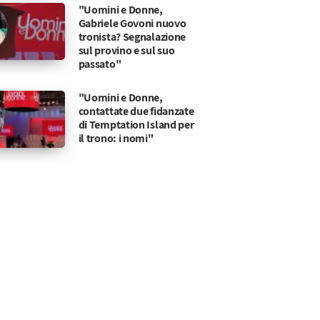
"Uomini e Donne,
Gabriele Govoni nuovo
tronista? Segnalazione
sul provino e sul suo
passato"
"Uomini e Donne,
contattate due fidanzate
di Temptation Island per
il trono: i nomi"