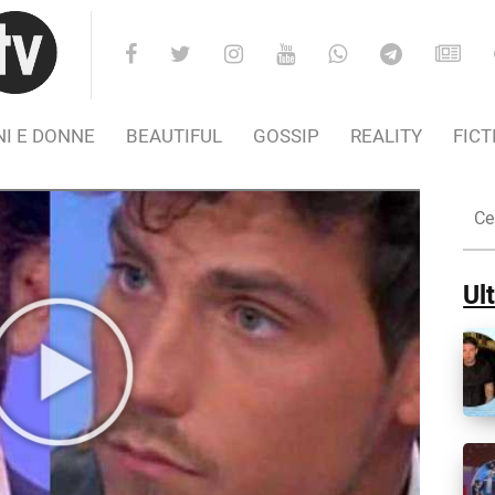
I E DONNE
BEAUTIFUL
GOSSIP
REALITY
FICT
Cer
nel
Sito
Ult