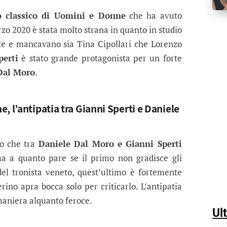
assico, volano parole pesanti tra Gian
ni e Donne del 3 marzo 2020, l'opinionista e in troni
no classico di Uomini e Donne
che ha avuto
rzo 2020 è stata molto strana in quanto in studio
te e mancavano sia Tina Cipollari che Lorenzo
perti
è stato grande protagonista per un forte
 Dal Moro
.
, l’antipatia tra Gianni Sperti e Daniele
to che tra
Daniele Dal Moro e Gianni Sperti
ma a quanto pare se il primo non gradisce gli
el tronista veneto, quest’ultimo è fortemente
lerino apra bocca solo per criticarlo. L’antipatia
 maniera alquanto feroce.
Ul