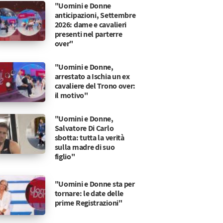
"Uomini e Donne
anticipazioni, Settembre
2026: dame e cavalieri
presenti nel parterre
over"
"Uomini e Donne,
arrestato a Ischia un ex
cavaliere del Trono over:
il motivo"
"Uomini e Donne,
Salvatore Di Carlo
sbotta: tutta la verità
sulla madre di suo
figlio"
"Uomini e Donne sta per
tornare: le date delle
prime Registrazioni"