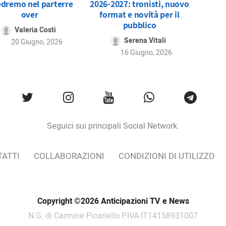
edremo nel parterre
2026-2027: tronisti, nuovo
over
format e novità per il
pubblico
Valeria Costi
Serena Vitali
20 Giugno, 2026
16 Giugno, 2026
Seguici sui principali Social Network.
ATTI
COLLABORAZIONI
CONDIZIONI DI UTILIZZO
Copyright ©2026 Anticipazioni TV e News
N.G. di Carmine Picariello P.IVA IT14158931007