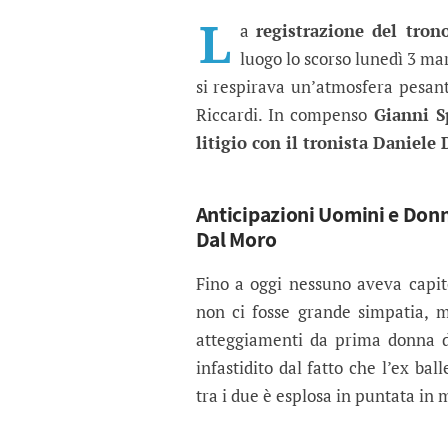
Anticipazioni trono cl
Durante la registrazione di Uomi
L
a
registrazione del tro
luogo lo scorso lunedì 3 ma
si respirava un’atmosfera pesan
Riccardi. In compenso
Gianni S
litigio con il tronista Daniele
Anticipazioni Uomini e Donne
Dal Moro
Fino a oggi nessuno aveva capi
non ci fosse grande simpatia, 
atteggiamenti da prima donna d
infastidito dal fatto che l’ex bal
tra i due è esplosa in puntata in