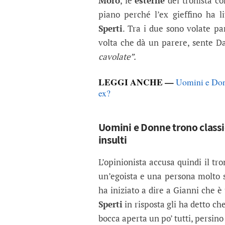
Moro
, le
esterne
del tronista co
piano perché l’ex gieffino ha 
Sperti
. Tra i due sono volate pa
volta che dà un parere, sente Da
cavolate”.
LEGGI ANCHE —
Uomini e Donn
ex?
Uomini e Donne trono classic
insulti
L’opinionista accusa quindi il tr
un’egoista e una persona molto
ha iniziato a dire a Gianni che è
Sperti
in risposta gli ha detto ch
bocca aperta un po’ tutti, persin